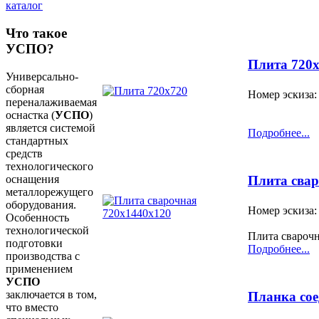
каталог
Что такое
УСПО?
Плита 720
Универсально-
сборная
Номер эскиза:
переналаживаемая
оснастка (
УСПО
)
является системой
Подробнее...
стандартных
средств
технологического
оснащения
Плита свар
металлорежущего
оборудования.
Номер эскиза:
Особенность
технологической
Плита свароч
подготовки
Подробнее...
производства с
применением
УСПО
заключается в том,
Планка со
что вместо