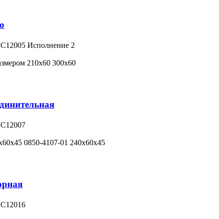
о
 C12005 Исполнение 2
азмером 210х60 300х60
единительная
 C12007
х60х45 0850-4107-01 240х60х45
орная
 C12016