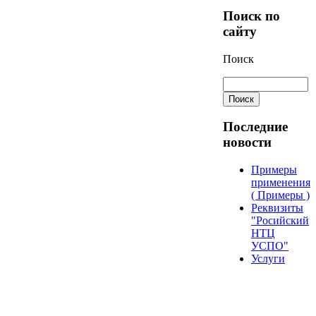
Поиск по
сайту
Поиск
Последние
новости
Примеры
применения
( Примеры )
Реквизиты
"Росийский
НТЦ
УСПО"
Услуги