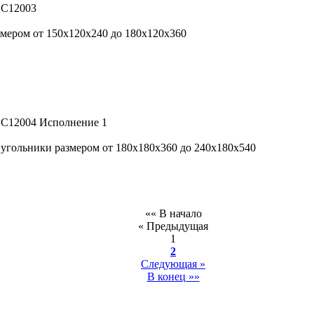
 С12003
змером от 150х120х240 до 180х120х360
 С12004 Исполнение 1
угольники размером от 180х180х360 до 240х180х540
«« В начало
« Предыдущая
1
2
Следующая »
В конец »»