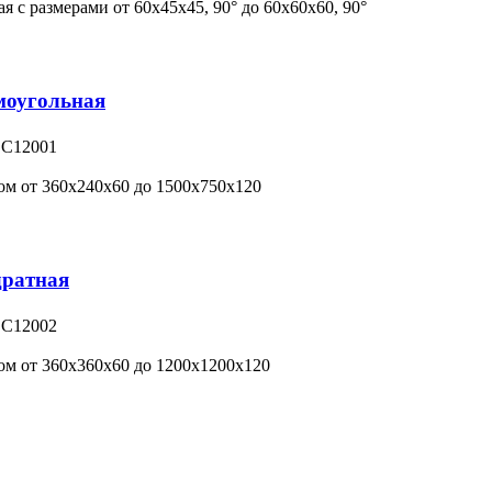
я с размерами от 60х45х45, 90° до 60х60х60, 90°
моугольная
 С12001
ом от 360х240х60 до 1500х750х120
дратная
 С12002
ом от 360х360х60 до 1200х1200х120