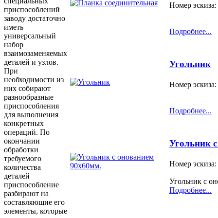
специальных
Номер эскиза:
приспособлений
заводу достаточно
иметь
Подробнее...
универсальный
набор
взаимозаменяемых
деталей и узлов.
Угольник
При
необходимости из
Номер эскиза:
них собирают
разнообразные
приспособления
Подробнее...
для выполнения
конкретных
операций. По
окончании
Угольник с
обработки
требуемого
Номер эскиза:
количества
деталей
Угольник с он
приспособление
Подробнее...
разбирают на
составляющие его
элементы, которые